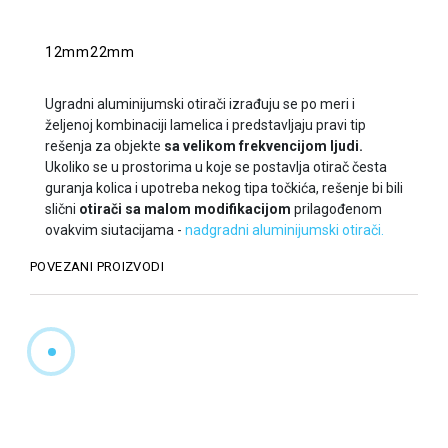
12mm
22mm
Ugradni aluminijumski otirači izrađuju se po meri i
željenoj kombinaciji lamelica i predstavljaju pravi tip
rešenja za objekte
sa velikom frekvencijom ljudi.
Ukoliko se u prostorima u koje se postavlja otirač česta
guranja kolica i upotreba nekog tipa točkića, rešenje bi bili
slični
otirači sa malom modifikacijom
prilagođenom
ovakvim siutacijama -
nadgradni aluminijumski otirači.
POVEZANI PROIZVODI