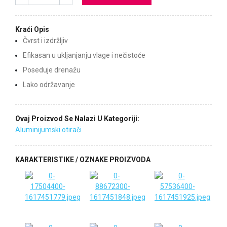
Kraći Opis
Čvrst i izdržljiv
Efikasan u ukljanjanju vlage i nečistoće
Poseduje drenažu
Lako održavanje
Ovaj Proizvod Se Nalazi U Kategoriji:
Aluminijumski otirači
KARAKTERISTIKE / OZNAKE PROIZVODA