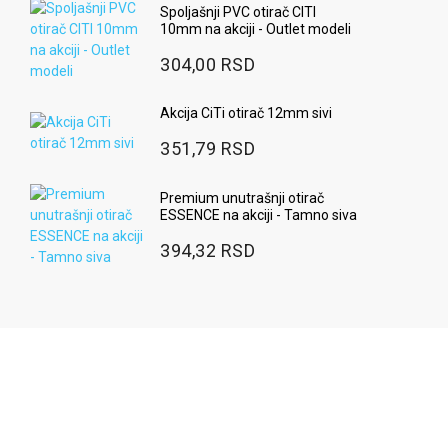
Spoljašnji PVC otirač CITI
10mm na akciji - Outlet modeli
304,00 RSD
Akcija CiTi otirač 12mm sivi
351,79 RSD
Premium unutrašnji otirač
ESSENCE na akciji - Tamno siva
394,32 RSD