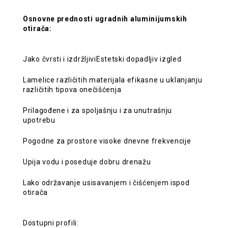
Osnovne prednosti ugradnih aluminijumskih
otirača:
Jako čvrsti i izdržljivi
Estetski dopadljiv izgled
Lamelice različitih materijala efikasne u uklanjanju
različitih tipova onečišćenja
Prilagođene i za spoljašnju i za unutrašnju
upotrebu
Pogodne za prostore visoke dnevne frekvencije
Upija vodu i poseduje dobru drenažu
Lako održavanje usisavanjem i čišćenjem ispod
otirača
Dostupni profili: