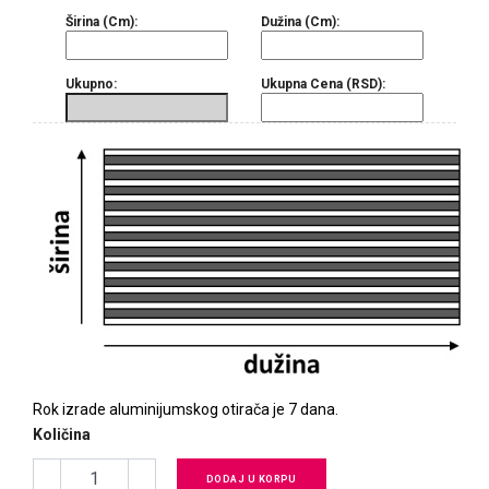
Širina (cm):
Dužina (cm):
Ukupno:
Ukupna Cena (RSD):
Rok izrade aluminijumskog otirača je 7 dana.
Količina
DODAJ U KORPU