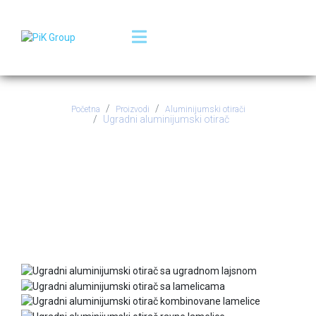
Početna
Proizvodi
Aluminijumski otirači
Ugradni aluminijumski otirač
Ugradni aluminijumski
otirač - sa ugradnom
lajsnom