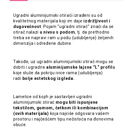
Ugradni aluminijumski otirači izrađeni su od
kvalitetnog materijala koji im daje
izdržljivost i
dugovečnost
. Pojam “ugradni otirač” znači da se
otirač nalazi
u nivou s podom
, tj. da prethodno
treba se napravi ram u podu (udubljenje) željenih
dimenzija i određene dubine.
Takođe, uz ugradni aluminijumski otirač mogu se
dobiti i ugradne
aluminijumske lajsne “L” profil
a
koje služe da pokriju ivice rama (udubljenja)
radi
bolje estetskog izgleda.
Lamelice od kojih je sastavljen ugradni
aluminijumski otirač
mogu biti ispunjene
tekstilom, gumom, četkom ili kombinacijom
(ovih materijala)
koja najviše odgovara vašem
prostoru i najčešćem tipu nečistoća na đonovima
obuće.