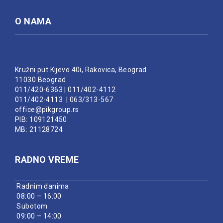
O NAMA
Kružni put Kijevo 40i, Rakovica, Beograd
11030 Beograd
011/420-6363
|
011/402-4112
011/402-4113
|
063/313-567
office@pikgroup.rs
PIB: 109121450
MB: 21128724
RADNO VREME
Radnim danima
08:00 – 16:00
Subotom
09:00 – 14:00