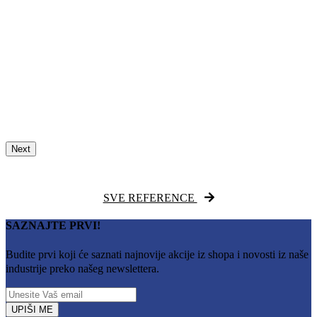
Next
SVE REFERENCE
SAZNAJTE PRVI!
Budite prvi koji će saznati najnovije akcije iz shopa i novosti iz naše
industrije preko našeg newslettera.
UPIŠI ME