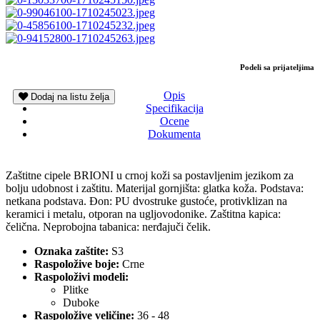
Podeli sa prijateljima
Opis
Dodaj na listu želja
Specifikacija
Ocene
Dokumenta
Zaštitne cipele BRIONI u crnoj koži sa postavljenim jezikom za
bolju udobnost i zaštitu. Materijal gornjišta: glatka koža. Podstava:
netkana podstava. Đon: PU dvostruke gustoće, protivklizan na
keramici i metalu, otporan na ugljovodonike. Zaštitna kapica:
čelična. Neprobojna tabanica: nerđajuči čelik.
Oznaka zaštite:
S3
Raspoložive boje:
Crne
Raspoloživi modeli:
Plitke
Duboke
Raspoložive veličine:
36 - 48