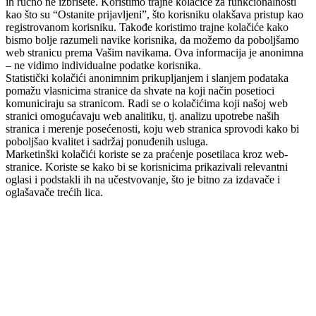
ih ručno ne izbrišete. Koristimo trajne kolačiće za funkcionalnosti
kao što su “Ostanite prijavljeni”, što korisniku olakšava pristup kao
registrovanom korisniku. Takođe koristimo trajne kolačiće kako
bismo bolje razumeli navike korisnika, da možemo da poboljšamo
web stranicu prema Vašim navikama. Ova informacija je anonimna
– ne vidimo individualne podatke korisnika.
Statistički kolačići anonimnim prikupljanjem i slanjem podataka
pomažu vlasnicima stranice da shvate na koji način posetioci
komuniciraju sa stranicom. Radi se o kolačićima koji našoj web
stranici omogućavaju web analitiku, tj. analizu upotrebe naših
stranica i merenje posećenosti, koju web stranica sprovodi kako bi
poboljšao kvalitet i sadržaj ponuđenih usluga.
Marketinški kolačići koriste se za praćenje posetilaca kroz web-
stranice. Koriste se kako bi se korisnicima prikazivali relevantni
oglasi i podstakli ih na učestvovanje, što je bitno za izdavače i
oglašavače trećih lica.