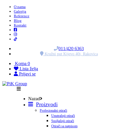
O nama
Galerija
Reference
Blog
Kontakt
011/420 6363
Kružni put Kijevo 40i, Rakovica
Korpa
0
Lista želja
Prijavi se
Nazad
Proizvodi
Profesionalni otirači
Unutrašnji otirači
Spoljašnji otirači
Otirači sa natpisom