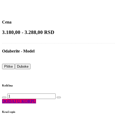
Cena
3.180,00 - 3.288,00 RSD
Odaberite - Model
Plitke
Duboke
Količina
DODAJ U KORPU
Kraći opis