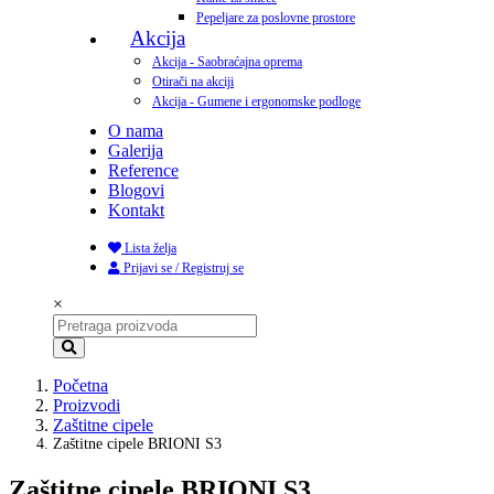
Pepeljare za poslovne prostore
Akcija
Akcija - Saobraćajna oprema
Otirači na akciji
Akcija - Gumene i ergonomske podloge
O nama
Galerija
Reference
Blogovi
Kontakt
Lista želja
Prijavi se / Registruj se
×
Početna
Proizvodi
Zaštitne cipele
Zaštitne cipele BRIONI S3
Zaštitne cipele BRIONI S3