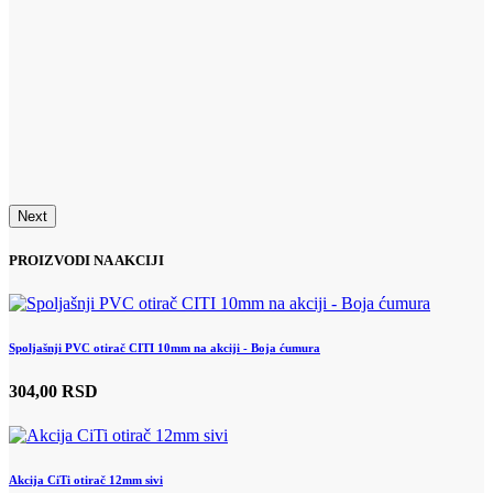
Next
PROIZVODI NA AKCIJI
Spoljašnji PVC otirač CITI 10mm na akciji - Boja ćumura
304,00 RSD
Akcija CiTi otirač 12mm sivi