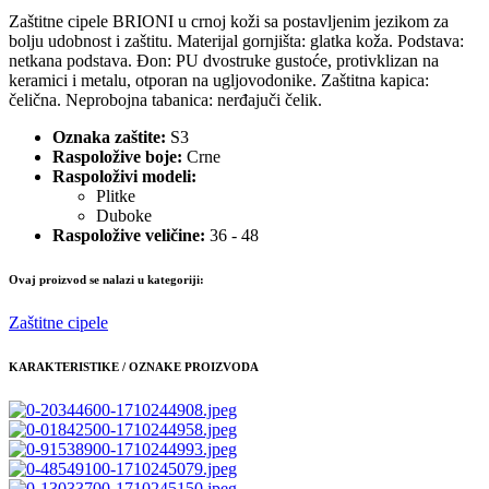
Zaštitne cipele BRIONI u crnoj koži sa postavljenim jezikom za
bolju udobnost i zaštitu. Materijal gornjišta: glatka koža. Podstava:
netkana podstava. Đon: PU dvostruke gustoće, protivklizan na
keramici i metalu, otporan na ugljovodonike. Zaštitna kapica:
čelična. Neprobojna tabanica: nerđajuči čelik.
Oznaka zaštite:
S3
Raspoložive boje:
Crne
Raspoloživi modeli:
Plitke
Duboke
Raspoložive veličine:
36 - 48
Ovaj proizvod se nalazi u kategoriji:
Zaštitne cipele
KARAKTERISTIKE / OZNAKE PROIZVODA