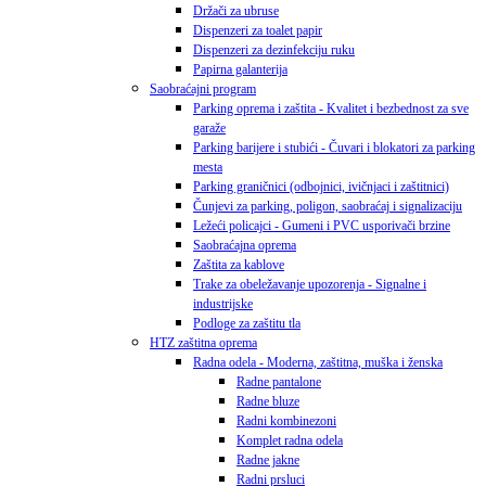
Držači za ubruse
Dispenzeri za toalet papir
Dispenzeri za dezinfekciju ruku
Papirna galanterija
Saobraćajni program
Parking oprema i zaštita - Kvalitet i bezbednost za sve
garaže
Parking barijere i stubići - Čuvari i blokatori za parking
mesta
Parking graničnici (odbojnici, ivičnjaci i zaštitnici)
Čunjevi za parking, poligon, saobraćaj i signalizaciju
Ležeći policajci - Gumeni i PVC usporivači brzine
Saobraćajna oprema
Zaštita za kablove
Trake za obeležavanje upozorenja - Signalne i
industrijske
Podloge za zaštitu tla
HTZ zaštitna oprema
Radna odela - Moderna, zaštitna, muška i ženska
Radne pantalone
Radne bluze
Radni kombinezoni
Komplet radna odela
Radne jakne
Radni prsluci