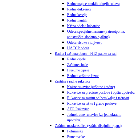
Radne majice kratkih i dugih rukava
Radne dukserice
Radne kecelje
Radni mantili
Kišna odela i kabanice
Odeća specijalne namene (vatrootporna,
antistatička, dodatno ojačana)
Odeća visoke vidljivosti
HACCP odeća
Radna i zaštitna obuća - HTZ patike za rad
Radne cipele
Zaštitne cipele
Freetime cipele
Radne i zaštitne čizme
Zaštitne i radne rukavice
Kožne rukavice (zaštitne i radne)
Rukavice za precizne poslove i opštu upotrebu
Rukavice za zaštitu od hemikalija i tečnosti
Rukavice za teške i grube poslove
ATG Rukavice
Jednokratne rukavice (za jednokratnu
upotrebu)
Zaštitne maske za lice (zaštita disajnih organa)
Polumaske
Pune maske