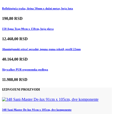
Reflektujuća traka, širina 50mm x dužni metar, boja žuta
190,80 RSD
150 Aqua Trap 90cm x 150cm, boja plava
12.468,00 RSD
Aluminijumski otirač ugradni, ispuna guma-tekstil, profil 22mm
40.164,00 RSD
Skywalker PUR ergonomska podloga
11.988,00 RSD
IZDVOJENI PROIZVODI
348 Sani-Master De-lux 91cm x 105cm, dve komponente