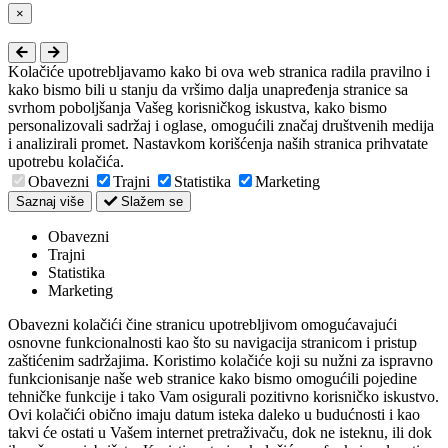
Close
×
Kolačiće upotrebljavamo kako bi ova web stranica radila pravilno i
kako bismo bili u stanju da vršimo dalja unapređenja stranice sa
svrhom poboljšanja Vašeg korisničkog iskustva, kako bismo
personalizovali sadržaj i oglase, omogućili značaj društvenih medija
i analizirali promet. Nastavkom korišćenja naših stranica prihvatate
upotrebu kolačića.
Obavezni
Trajni
Statistika
Marketing
Saznaj više
Slažem se
Obavezni
Trajni
Statistika
Marketing
Obavezni kolačići čine stranicu upotrebljivom omogućavajući
osnovne funkcionalnosti kao što su navigacija stranicom i pristup
zaštićenim sadržajima. Koristimo kolačiće koji su nužni za ispravno
funkcionisanje naše web stranice kako bismo omogućili pojedine
tehničke funkcije i tako Vam osigurali pozitivno korisničko iskustvo.
Ovi kolačići obično imaju datum isteka daleko u budućnosti i kao
takvi će ostati u Vašem internet pretraživaču, dok ne isteknu, ili dok