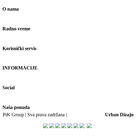
O nama
Radno vreme
Korisnički servis
INFORMACIJE
Social
Naša ponuda
PiK Group | Sva prava zadržana |
Web dizajn i SEO:
Urban Dizajn