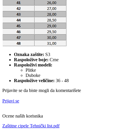
Oznaka zaštite:
S3
Raspoložive boje:
Crne
Raspoloživi modeli:
Plitke
Duboke
Raspoložive veličine:
36 - 48
Prijavite se da biste mogli da komentarišete
Prijavi se
Ocene naših korisnika
Zaštitne cipele Tehnički list.pdf