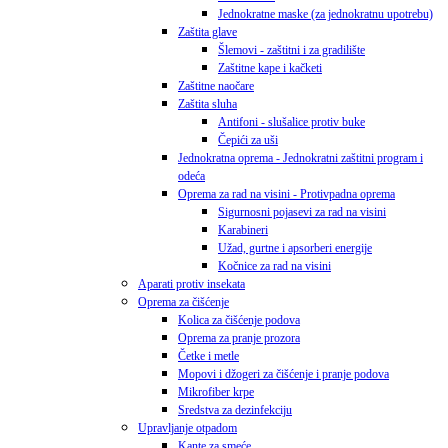
Jednokratne maske (za jednokratnu upotrebu)
Zaštita glave
Šlemovi - zaštitni i za gradilište
Zaštitne kape i kačketi
Zaštitne naočare
Zaštita sluha
Antifoni - slušalice protiv buke
Čepići za uši
Jednokratna oprema - Jednokratni zaštitni program i
odeća
Oprema za rad na visini - Protivpadna oprema
Sigurnosni pojasevi za rad na visini
Karabineri
Užad, gurtne i apsorberi energije
Kočnice za rad na visini
Aparati protiv insekata
Oprema za čišćenje
Kolica za čišćenje podova
Oprema za pranje prozora
Četke i metle
Mopovi i džogeri za čišćenje i pranje podova
Mikrofiber krpe
Sredstva za dezinfekciju
Upravljanje otpadom
Kante za smeće