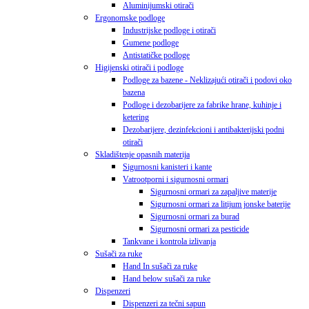
Aluminijumski otirači
Ergonomske podloge
Industrijske podloge i otirači
Gumene podloge
Antistatičke podloge
Higijenski otirači i podloge
Podloge za bazene - Neklizajući otirači i podovi oko
bazena
Podloge i dezobarijere za fabrike hrane, kuhinje i
ketering
Dezobarijere, dezinfekcioni i antibakterijski podni
otirači
Skladištenje opasnih materija
Sigurnosni kanisteri i kante
Vatrootporni i sigurnosni ormari
Sigurnosni ormari za zapaljive materije
Sigurnosni ormari za litijum jonske baterije
Sigurnosni ormari za burad
Sigurnosni ormari za pesticide
Tankvane i kontrola izlivanja
Sušači za ruke
Hand In sušači za ruke
Hand below sušači za ruke
Dispenzeri
Dispenzeri za tečni sapun