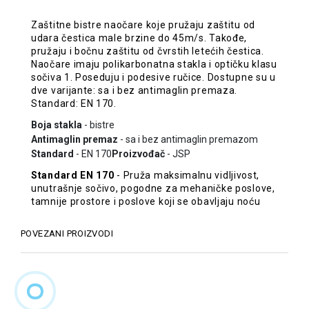
Zaštitne bistre naočare koje pružaju zaštitu od
udara čestica male brzine do 45m/s. Takođe,
pružaju i bočnu zaštitu od čvrstih letećih čestica.
Naočare imaju polikarbonatna stakla i optičku klasu
sočiva 1. Poseduju i podesive ručice. Dostupne su u
dve varijante: sa i bez antimaglin premaza.
Standard: EN 170.
Boja stakla
- bistre
Antimaglin premaz
- sa i bez antimaglin premazom
Standard
- EN 170
Proizvođač
- JSP
Standard EN 170
- Pruža maksimalnu vidljivost,
unutrašnje sočivo, pogodne za mehaničke poslove,
tamnije prostore i poslove koji se obavljaju noću
POVEZANI PROIZVODI