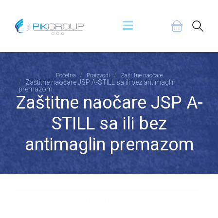
Početna
Proizvodi
Zaštitne naočare
Zaštitne naočare JSP A-STILL sa ili bez antimaglin
premazom
Zaštitne naočare JSP A-
STILL sa ili bez
antimaglin premazom