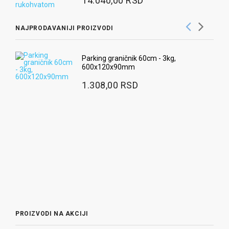
14.040,00 RSD
NAJPRODAVANIJI PROIZVODI
Ra
Parking graničnik 60cm - 3kg,
600x120x90mm
3
1.308,00 RSD
Ug
pr
9
Ra
2
PROIZVODI NA AKCIJI