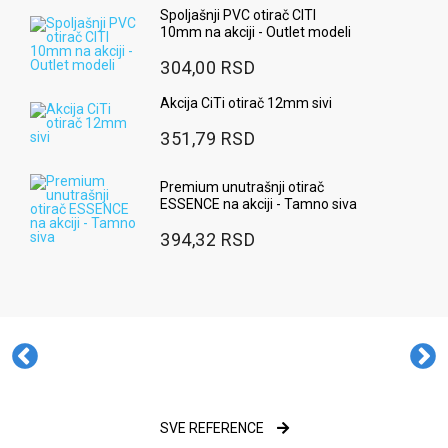
Spoljašnji PVC otirač CITI
10mm na akciji - Outlet modeli
304,00 RSD
Akcija CiTi otirač 12mm sivi
351,79 RSD
Premium unutrašnji otirač
ESSENCE na akciji - Tamno siva
394,32 RSD
SVE REFERENCE