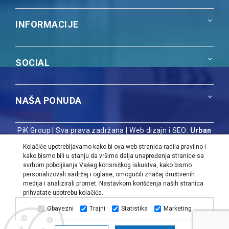
INFORMACIJE
SOCIAL
NAŠA PONUDA
PiK Group | Sva prava zadržana |
Web dizajn i SEO:
Urban
Dizajn
Kolačiće upotrebljavamo kako bi ova web stranica radila pravilno i
kako bismo bili u stanju da vršimo dalja unapređenja stranice sa
svrhom poboljšanja Vašeg korisničkog iskustva, kako bismo
personalizovali sadržaj i oglase, omogućili značaj društvenih
medija i analizirali promet. Nastavkom korišćenja naših stranica
prihvatate upotrebu kolačića.
Obavezni
Trajni
Statistika
Marketing