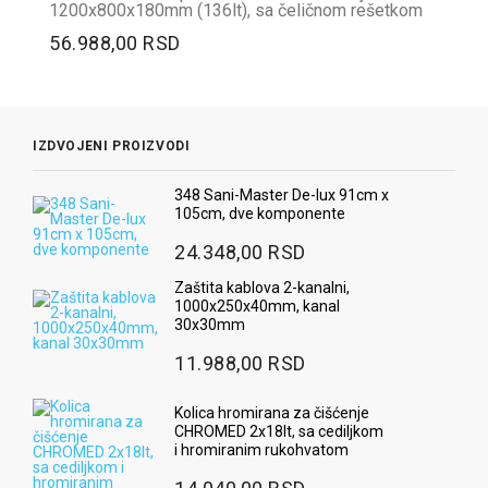
1200x800x180mm (136lt), sa čeličnom rešetkom
56.988,00 RSD
IZDVOJENI PROIZVODI
348 Sani-Master De-lux 91cm x
105cm, dve komponente
24.348,00 RSD
Zaštita kablova 2-kanalni,
1000x250x40mm, kanal
30x30mm
11.988,00 RSD
Kolica hromirana za čišćenje
CHROMED 2x18lt, sa cediljkom
i hromiranim rukohvatom