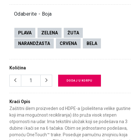
Odaberite - Boja
PLAVA
ZELENA
ŽUTA
NARANDŽASTA
CRVENA
BELA
Količina
DODAJ U KORPU
Kraći Opis
Zaštitni šlem proizveden od HDPE-a (polielitena velike gustine
koji ima mogućnost recikliranja) što pruža visok stepen
otpornosti na udar. Ima tekstilni uložak koji se podešava na 3
dubine i kači se na 6 tačaka. Obim se jednostavno podešava,
pomoću OneTouch™ trake. Poseduje pamučnu znojnicu koja