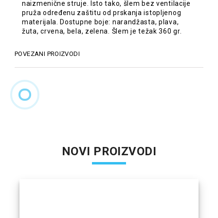
naizmenične struje. Isto tako, šlem bez ventilacije
pruža određenu zaštitu od prskanja istopljenog
materijala. Dostupne boje: narandžasta, plava,
žuta, crvena, bela, zelena. Šlem je težak 360 gr.
POVEZANI PROIZVODI
NOVI PROIZVODI