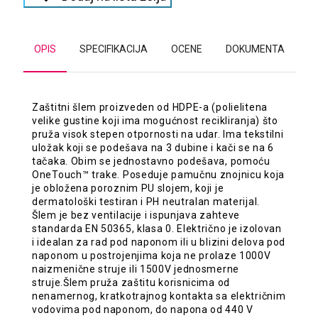
OPIS
SPECIFIKACIJA
OCENE
DOKUMENTA
Zaštitni šlem proizveden od HDPE-a (polielitena
velike gustine koji ima mogućnost recikliranja) što
pruža visok stepen otpornosti na udar. Ima tekstilni
uložak koji se podešava na 3 dubine i kači se na 6
tačaka. Obim se jednostavno podešava, pomoću
OneTouch™ trake. Poseduje pamučnu znojnicu koja
je obložena poroznim PU slojem, koji je
dermatološki testiran i PH neutralan materijal.
Šlem je bez ventilacije i ispunjava zahteve
standarda EN 50365, klasa 0. Električno je izolovan
i idealan za rad pod naponom ili u blizini delova pod
naponom u postrojenjima koja ne prolaze 1000V
naizmenične struje ili 1500V jednosmerne
struje.Šlem pruža zaštitu korisnicima od
nenamernog, kratkotrajnog kontakta sa električnim
vodovima pod naponom, do napona od 440 V