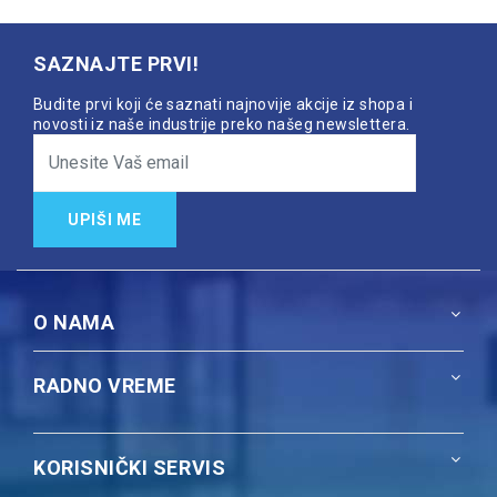
SAZNAJTE PRVI!
Budite prvi koji će saznati najnovije akcije iz shopa i
novosti iz naše industrije preko našeg newslettera.
UPIŠI ME
O NAMA
RADNO VREME
KORISNIČKI SERVIS