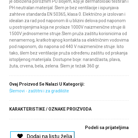
je obložena poroznim PU slojem, koji je dermatološki testiran i
PH neutralan materijal. Šlem je bez ventilacije i ispunjava
zahteve standarda EN 50365, klasa 0. Električno je izolovan i
idealan za rad pod naponom ili u blizini delova pod naponom
u postrojenjima koja ne prolaze 1000V naizmenične struje ili
1500V jednosmerne struje.Šlem pruža zaštitu korisnicima od
nenamernog, kratkotrajnog kontakta sa električnim vodovima
pod naponom, do napona od 440 V naizmenične struje. Isto
tako, šlem bez ventilacije pruža određenu zaštitu od prskanja
istopljenog materijala. Dostupne boje: narandžasta, plava,
žuta, crvena, bela, zelena. Šlem je težak 360 gr.
Ovaj Proizvod Se Nalazi U Kategoriji:
Šlemovi - zaštitni i za gradilište
KARAKTERISTIKE / OZNAKE PROIZVODA
Podeli sa prijateljima
Dodaj na listu želja