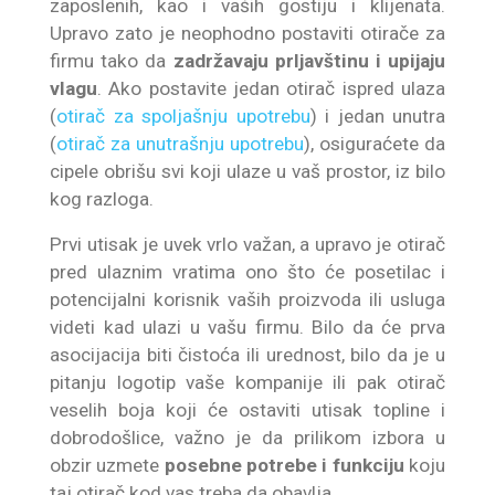
zaposlenih, kao i vaših gostiju i klijenata.
Upravo zato je neophodno postaviti otirače za
firmu tako da
zadržavaju prljavštinu i upijaju
vlagu
. Ako postavite jedan otirač ispred ulaza
(
otirač za spoljašnju upotrebu
) i jedan unutra
(
otirač za unutrašnju upotrebu
), osiguraćete da
cipele obrišu svi koji ulaze u vaš prostor, iz bilo
kog razloga.
Prvi utisak je uvek vrlo važan, a upravo je otirač
pred ulaznim vratima ono što će posetilac i
potencijalni korisnik vaših proizvoda ili usluga
videti kad ulazi u vašu firmu. Bilo da će prva
asocijacija biti čistoća ili urednost, bilo da je u
pitanju logotip vaše kompanije ili pak otirač
veselih boja koji će ostaviti utisak topline i
dobrodošlice, važno je da prilikom izbora u
obzir uzmete
posebne potrebe i funkciju
koju
taj otirač kod vas treba da obavlja.