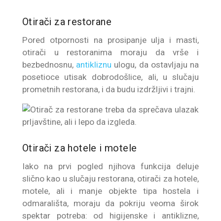
Otirači za restorane
Pored otpornosti na prosipanje ulja i masti,
otirači u restoranima moraju da vrše i
bezbednosnu,
antikliznu
ulogu, da ostavljaju na
posetioce utisak dobrodošlice, ali, u slučaju
prometnih restorana, i da budu izdržljivi i trajni.
Otirači za hotele i motele
Iako na prvi pogled njihova funkcija deluje
slično kao u slučaju restorana, otirači za hotele,
motele, ali i manje objekte tipa hostela i
odmarališta, moraju da pokriju veoma širok
spektar potreba: od higijenske i antiklizne,