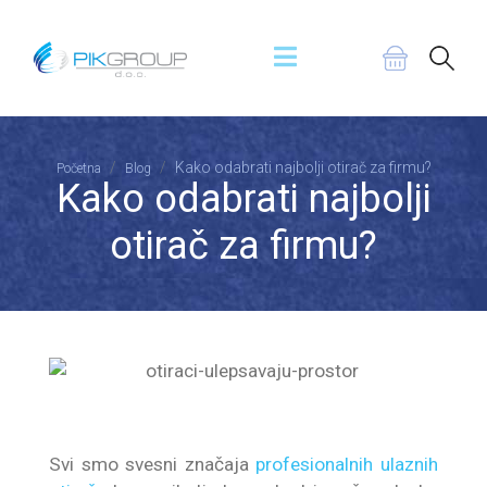
Kako odabrati najbolji otirač za firmu?
Početna
Blog
Kako odabrati najbolji
otirač za firmu?
Svi smo svesni značaja
profesionalnih ulaznih