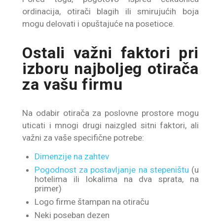
ordinacija, otirači blagih ili smirujućih boja
mogu delovati i opuštajuće na posetioce.
Ostali važni faktori pri
izboru najboljeg otirača
za vašu firmu
Na odabir otirača za poslovne prostore mogu
uticati i mnogi drugi naizgled sitni faktori, ali
važni za vaše specifične potrebe:
Dimenzije na zahtev
Pogodnost za postavljanje na stepeništu
(u
hotelima ili lokalima na dva sprata, na
primer)
Logo firme štampan na otiraču
Neki poseban dezen