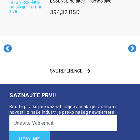
ESSENCE na akciji - Tamno siva
394,32 RSD
SVE REFERENCE
SAZNAJTE PRVI!
Budite prvi koji će saznati najnovije akcije iz shopa i
novosti iz naše industrije preko našeg newslettera.
UPIŠI ME