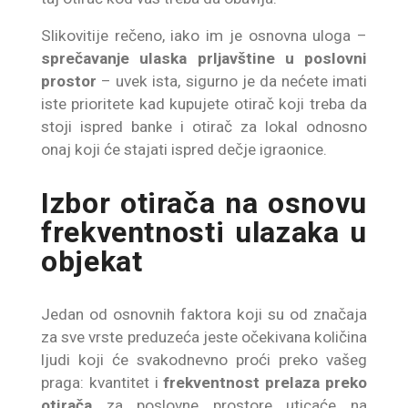
Slikovitije rečeno, iako im je osnovna uloga –
sprečavanje ulaska prljavštine u poslovni
prostor
– uvek ista, sigurno je da nećete imati
iste prioritete kad kupujete otirač koji treba da
stoji ispred banke i otirač za lokal odnosno
onaj koji će stajati ispred dečje igraonice.
Izbor otirača na osnovu
frekventnosti ulazaka u
objekat
Jedan od osnovnih faktora koji su od značaja
za sve vrste preduzeća jeste očekivana količina
ljudi koji će svakodnevno proći preko vašeg
praga: kvantitet i
frekventnost prelaza
preko
otirača
za poslovne prostore uticaće na