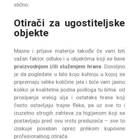
slično.
Otirači za ugostiteljske
objekte
Masne i prljave materije takođe će vam biti
važan faktor odluke i u objektima koji se bave
proizvodnjom i/ili služenjem hrane
. Dovoljno
je da pogledate u bilo koju kuhinju u kojoj se
pripremaju velike količine jela i biće vam jasno
koliko je kvalitetna podna podloga tu bitna: od
prosipanja vrelog ulja i ostataka hrane koji
često ostavljaju trajne fleke, pa uz sve to i
izuzetno strogih zahteva za higijenom koji se
postavljaju pred ovu vrstu preduzeća – sve to
iziskuje poseban oprez prilikom kupovine
profesionalnog otirača.