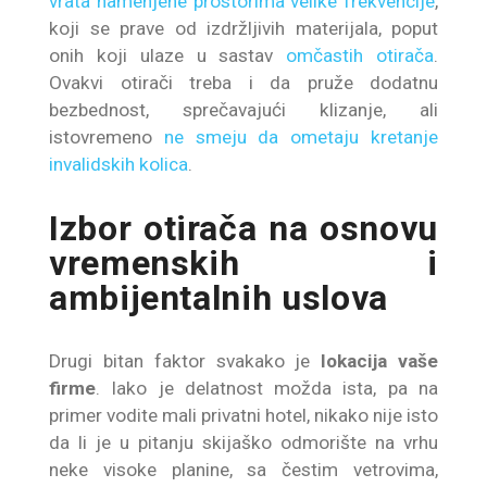
vrata namenjene prostorima velike frekvencije
,
koji se prave od izdržljivih materijala, poput
onih koji ulaze u sastav
omčastih otirača
.
Ovakvi otirači treba i da pruže dodatnu
bezbednost, sprečavajući klizanje, ali
istovremeno
ne smeju da ometaju kretanje
invalidskih kolica
.
Izbor otirača na osnovu
vremenskih i
ambijentalnih uslova
Drugi bitan faktor svakako je
lokacija vaše
firme
. Iako je delatnost možda ista, pa na
primer vodite mali privatni hotel, nikako nije isto
da li je u pitanju skijaško odmorište na vrhu
neke visoke planine, sa čestim vetrovima,