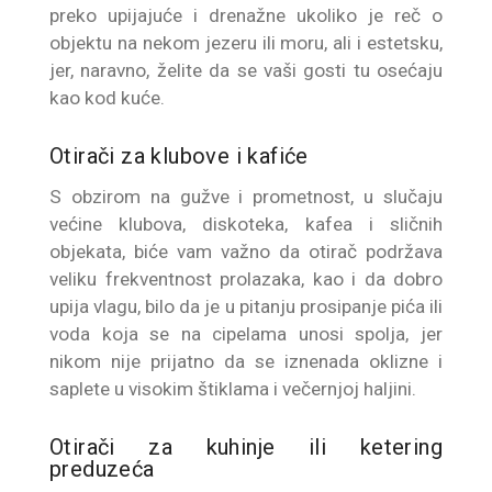
preko upijajuće i drenažne ukoliko je reč o
objektu na nekom jezeru ili moru, ali i estetsku,
jer, naravno, želite da se vaši gosti tu osećaju
kao kod kuće.
Otirači za klubove i kafiće
S obzirom na gužve i prometnost, u slučaju
većine klubova, diskoteka, kafea i sličnih
objekata, biće vam važno da otirač podržava
veliku frekventnost prolazaka, kao i da dobro
upija vlagu, bilo da je u pitanju prosipanje pića ili
voda koja se na cipelama unosi spolja, jer
nikom nije prijatno da se iznenada oklizne i
saplete u visokim štiklama i večernjoj haljini.
Otirači za kuhinje ili ketering
preduzeća