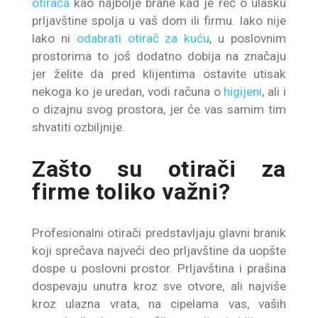
otirača
kao najbolje brane kad je reč o ulasku
prljavštine spolja u vaš dom ili firmu. Iako nije
lako ni
odabrati otirač za kuću
, u poslovnim
prostorima to još dodatno dobija na značaju
jer želite da pred klijentima ostavite utisak
nekoga ko je uredan, vodi računa o
higijeni
, ali i
o dizajnu svog prostora, jer će vas samim tim
shvatiti ozbiljnije.
Zašto su otirači za
firme toliko važni?
Profesionalni otirači predstavljaju glavni branik
koji sprečava najveći deo prljavštine da uopšte
dospe u poslovni prostor. Prljavština i prašina
dospevaju unutra kroz sve otvore, ali najviše
kroz ulazna vrata, na cipelama vas, vaših