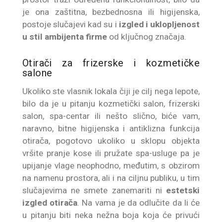
je ona zaštitna, bezbednosna ili higijenska,
postoje slučajevi kad su i
izgled i uklopljenost
u stil ambijenta firme
od ključnog značaja.
Otirači za frizerske i kozmetičke
salone
Ukoliko ste vlasnik lokala čiji je cilj nega lepote,
bilo da je u pitanju kozmetički salon, frizerski
salon, spa-centar ili nešto slično, biće vam,
naravno, bitne higijenska i antiklizna funkcija
otirača, pogotovo ukoliko u sklopu objekta
vršite pranje kose ili pružate spa-usluge pa je
upijanje vlage neophodno, međutim, s obzirom
na namenu prostora, ali i na ciljnu publiku, u tim
slučajevima ne smete zanemariti ni
estetski
izgled otirača
. Na vama je da odlučite da li će
u pitanju biti neka nežna boja koja će privući