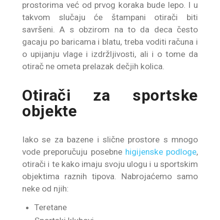
prostorima već od prvog koraka bude lepo. I u
takvom slučaju će štampani otirači biti
savršeni. A s obzirom na to da deca često
gacaju po baricama i blatu, treba voditi računa i
o upijanju vlage i izdržljivosti, ali i o tome da
otirač ne ometa prelazak dečjih kolica.
Otirači za sportske
objekte
Iako se za bazene i slične prostore s mnogo
vode preporučuju posebne
higijenske podloge
,
otirači i te kako imaju svoju ulogu i u sportskim
objektima raznih tipova. Nabrojaćemo samo
neke od njih:
Teretane