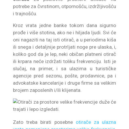
potrebe za čvrstinom, otpornošću, izdržljivošću
i trajnošću.
Kroz vrata jedne banke tokom dana sigurno
prođe i više stotina, ako ne i hiljada ljudi. Svi će
oni nagaziti na taj isti otirač, a u periodima kiša
ili snega i detaljnije protrljati noge pre ulaska, i,
koliko god da je lep, neki običan platneni otirač
ili krpara neće izdržati toliku frekvenciju. Isti je
slučaj, na primer, i sa ulazima u turističke
agencije pred sezonu, pošte, prodavnice, pa i
advokatske kancelarije i druge firme sa velikim
brojem zaposlenih i/ili klijenata.
Zato treba birati posebne
otirače za ulazna