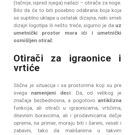
(tačnije, ispred njega) nailazi – otirača za noge.
Bilo da će to biti posebno odabrana boja koja
se suptilno uklapa u ostatak dizajna, neki smeli
dizajn logotipa ili nešto treće, sigurno je da
uz
umetnički prostor mora ići i umetnički
osmišljen otirač
.
Otirači za igraonice i
vrtiće
Slična je situacija i sa prostorima koji su pre
svega
namenjeni deci
. Da, od velikog je
značaja bezbednosna, a pogotovo
antiklizna
funkcija, ali otirači u igraonicama, vrtićima,
dnevnim boravcima, ali i prodavnicama dečje
opreme, na primer, moraju biti i šareni, veseli i
zabavni, tako da mališanima u takvim