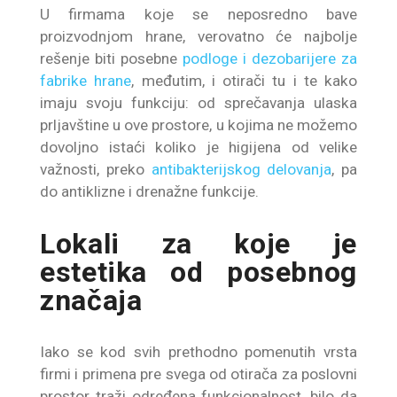
U firmama koje se neposredno bave
proizvodnjom hrane, verovatno će najbolje
rešenje biti posebne
podloge i dezobarijere za
fabrike hrane
, međutim, i otirači tu i te kako
imaju svoju funkciju: od sprečavanja ulaska
prljavštine u ove prostore, u kojima ne možemo
dovoljno istaći koliko je higijena od velike
važnosti, preko
antibakterijskog delovanja
, pa
do antiklizne i drenažne funkcije.
Lokali za koje je
estetika od posebnog
značaja
Iako se kod svih prethodno pomenutih vrsta
firmi i primena pre svega od otirača za poslovni
prostor traži određena funkcionalnost, bilo da