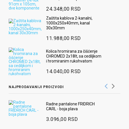
24.348,00 RSD
Zaštita kablova 2-kanalni,
1000x250x40mm, kanal
30x30mm
11.988,00 RSD
Kolica hromirana za čišćenje
CHROMED 2x18lt, sa cediljkom
i hromiranim rukohvatom
14.040,00 RSD
NAJPRODAVANIJI PROIZVODI
Ra
Radne pantalone FRIDRICH
CARL - boja plava
3
3.096,00 RSD
Ug
pr