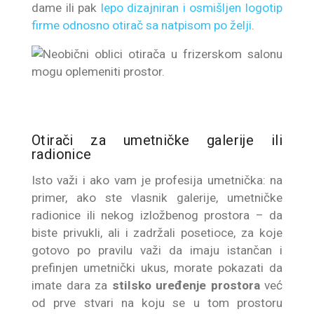
dame ili pak
lepo dizajniran i osmišljen logotip
firme odnosno otirač sa natpisom po želji
.
Otirači za umetničke galerije ili
radionice
Isto važi i ako vam je profesija umetnička: na
primer, ako ste vlasnik galerije, umetničke
radionice ili nekog izložbenog prostora – da
biste privukli, ali i zadržali posetioce, za koje
gotovo po pravilu važi da imaju istančan i
prefinjen umetnički ukus, morate pokazati da
imate dara za
stilsko uređenje prostora
već
od prve stvari na koju se u tom prostoru