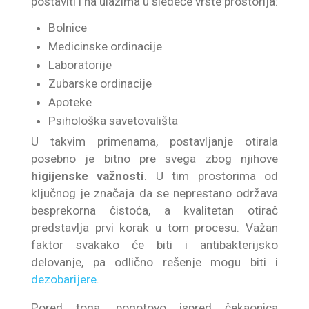
postaviti i na ulazima u sledeće vrste prostorija:
Bolnice
Medicinske ordinacije
Laboratorije
Zubarske ordinacije
Apoteke
Psihološka savetovališta
U takvim primenama, postavljanje otirala
posebno je bitno pre svega zbog njihove
higijenske važnosti
. U tim prostorima od
ključnog je značaja da se neprestano održava
besprekorna čistoća, a kvalitetan otirač
predstavlja prvi korak u tom procesu. Važan
faktor svakako će biti i antibakterijsko
delovanje, pa odlično rešenje mogu biti i
dezobarijere
.
Pored toga, pogotovo ispred čekaonica