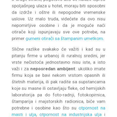
spoljašnjeg ulaza u hotel, moraju biti sposobni
da izdrže i oštre ili nepogodne vremenske
uslove. Uz malo truda, videćete da ovo nisu
nepomirljive osobine i da je moguće naći
otirače koji ispunjavaju sve ove potrebe, na
primer
gumeni otirači sa štampanim umetkom
.
Slične razlike svakako će važiti i kad su u
pitanju firme u urbanoj ili ruralnoj sredini, jer
vrste nečistoća jednostavno nisu iste, a isto
važi i za
neposredan ambijent
: ukoliko imate
firmu koja se bavi nekom vrstom opasnih ili
štetnih materija, ili pak radite sa supstancama
koje su masne ili ostavljaju fleke, od hemijskih
laboratorija pa do foto-radnji, fotokopirnica,
štamparija i majstorskih radionica, biće vam
potrebne i osobine kao što su
otpornost na
masti i ulja
,
otpornost na industrijska ulja
i