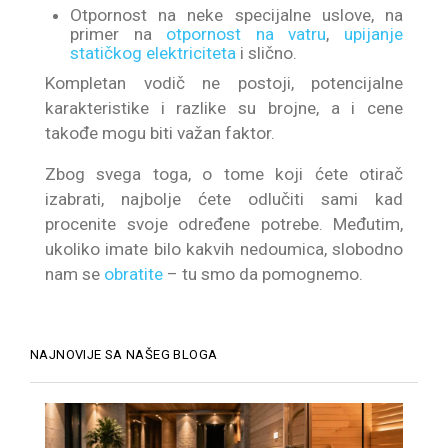
Otpornost na neke specijalne uslove, na
primer na
otpornost na vatru
,
upijanje
statičkog elektriciteta
i slično.
Kompletan vodič ne postoji, potencijalne
karakteristike i razlike su brojne, a i cene
takođe mogu biti važan faktor.
Zbog svega toga, o tome koji ćete otirač
izabrati, najbolje ćete odlučiti sami kad
procenite svoje određene potrebe. Međutim,
ukoliko imate bilo kakvih nedoumica, slobodno
nam se
obratite
– tu smo da pomognemo.
NAJNOVIJE SA NAŠEG BLOGA