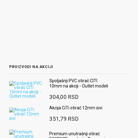
9
Ra
2
PROIZVODI NA AKCIJI
Spoljašnji PVC otirač CITI
10mm na akciji - Outlet modeli
304,00 RSD
Akcija CiTi otirač 12mm sivi
351,79 RSD
Premium unutrašnji otirač