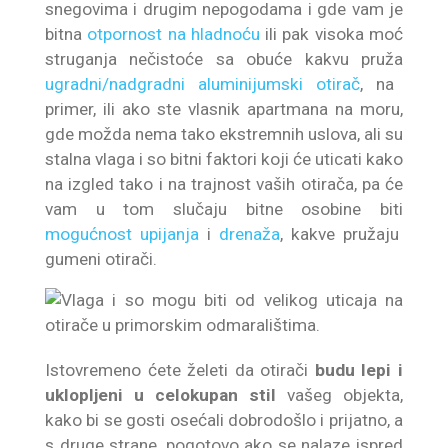
snegovima i drugim nepogodama i gde vam je
bitna
otpornost na hladnoću
ili pak visoka moć
struganja nečistoće sa obuće kakvu pruža
ugradni/nadgradni aluminijumski otirač
, na
primer, ili ako ste vlasnik apartmana na moru,
gde možda nema tako ekstremnih uslova, ali su
stalna vlaga i so bitni faktori koji će uticati kako
na izgled tako i na trajnost vaših otirača, pa će
vam u tom slučaju bitne osobine biti
mogućnost upijanja
i
drenaža
, kakve pružaju
gumeni otirači.
Istovremeno ćete želeti da otirači
budu lepi i
uklopljeni u celokupan stil
vašeg objekta,
kako bi se gosti osećali dobrodošlo i prijatno, a
s druge strane, pogotovo ako se nalaze ispred