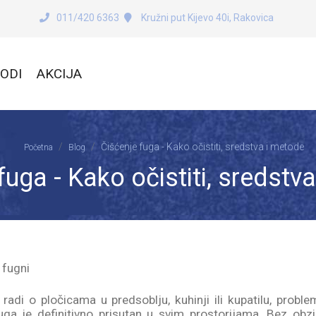
011/420 6363
Kružni put Kijevo 40i, Rakovica
ODI
AKCIJA
Čišćenje fuga - Kako očistiti, sredstva i metode
Početna
Blog
fuga - Kako očistiti, sredstv
 radi o pločicama u predsoblju, kuhinji ili kupatilu, probl
uga je definitivno prisutan u svim prostorijama. Bez obzi