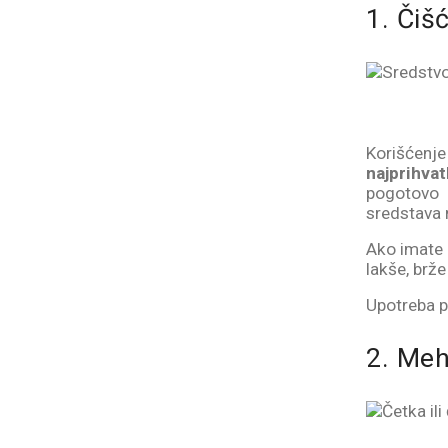
1. Čiš
Korišćenj
najprihvatl
pogotovo k
sredstava n
Ako imate 
lakše, brže
Upotreba p
2. Meh