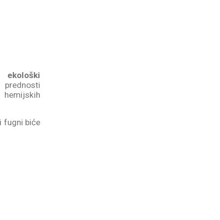
i ekološki
 prednosti
a hemijskih
i fugni biće