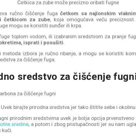
Četkica za zube može precizno oribati fugne
va ručno čišćenje fuga
četkom sa najlonskim vlakni
li četkicom za zube
, koja omogućava veću preciznost
uge mogu se koristiti sunđer ili krpa.
fuge toplom vodom, ili izabranim sredstvom za pranje fu
kretima, isprati i posušiti
.
di metoda izbora je ručno ribanje, a mogu se koristiti komer
redstva za čišćenje fuga.
dno sredstvo za čišćenje fugn
Uvek birajte prirodna sredstva jer tako štitite sebe i okolinu
ugni prirodnim sredstvima uvek je bolja opcija prvenstveno
votne sredine
, a potom i zbog pristupačnosti jer su nam ug
 kući.