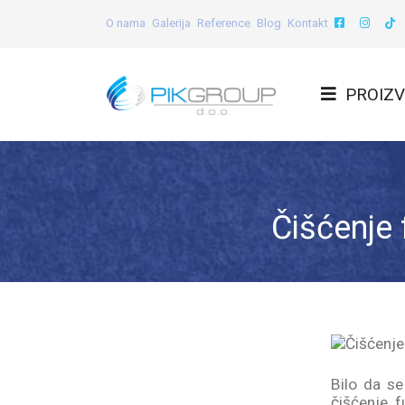
O nama
Galerija
Reference
Blog
Kontakt
PROIZV
Čišćenje 
Bilo da se
čišćenje f