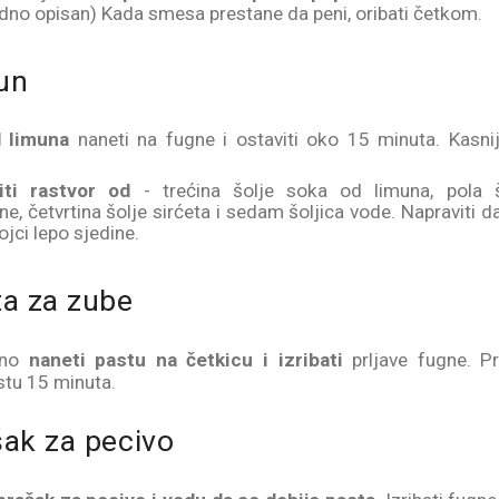
dno opisan) Kada smesa prestane da peni, oribati četkom.
un
 limuna
naneti na fugne i ostaviti oko 15 minuta. Kasnije 
iti rastvor od
- trećina šolje soka od limuna, pola 
ne, četvrtina šolje sirćeta i sedam šoljica vode. Napraviti d
ojci lepo sjedine.
ta za zube
vno
naneti pastu na četkicu i izribati
prljave fugne. Pr
stu 15 minuta.
šak za pecivo