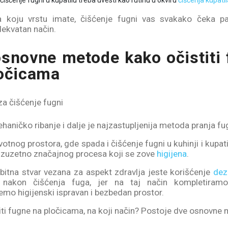
a čišćenje fugni u kupatilu treba uvesti kao rutinu u okviru
čišćenja kupatil
a koju vrstu imate, čišćenje fugni vas svakako čeka p
ekvatan način.
snovne metode kako očistiti
ločicama
haničko ribanje i dalje je najzastupljenija metoda pranja fu
votnog prostora, gde spada i čišćenje fugni u kuhinji i kupat
izuzetno značajnog procesa koji se zove
higijena
.
bitna stvar vezana za aspekt zdravlja jeste korišćenje
dez
nakon čišćenja fuga, jer na taj način kompletiram
mo higijenski ispravan i bezbedan prostor.
iti fugne na pločicama, na koji način? Postoje dve osnovne