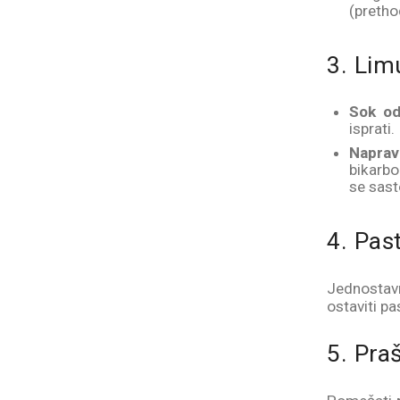
(pretho
3. Lim
Sok od
isprati.
Naprav
bikarbo
se sast
4. Pas
Jednosta
ostaviti pa
5. Pra