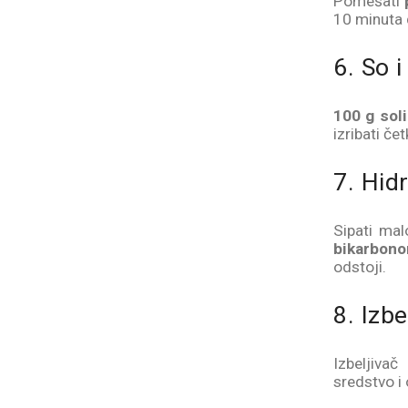
Pomešati
10 minuta d
6. So i
100 g soli
izribati č
7. Hid
Sipati ma
bikarbon
odstoji.
8. Izbe
Izbeljivač
sredstvo i 