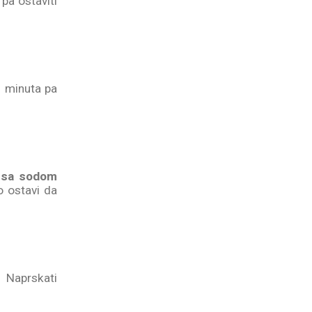
 pa ostaviti
0 minuta pa
i sa sodom
o ostavi da
Naprskati