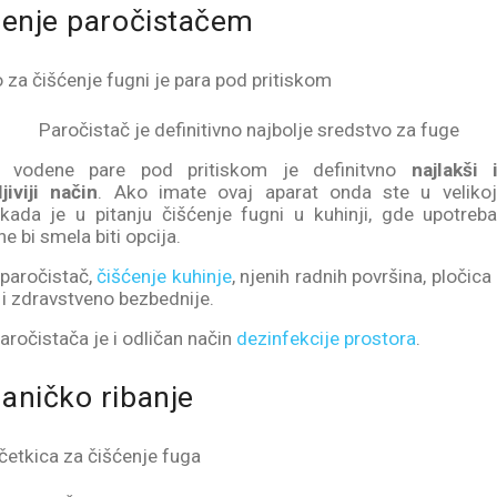
ćenje paročistačem
Paročistač je definitivno najbolje sredstvo za fuge
e vodene pare pod pritiskom je definitvno
najlakši 
jiviji način
. Ako imate ovaj aparat onda ste u velikoj
ada je u pitanju čišćenje fugni u kuhinji, gde upotreb
e bi smela biti opcija.
paročistač,
čišćenje kuhinje
, njenih radnih površina, pločica 
 i zdravstveno bezbednije.
aročistača je i odličan način
dezinfekcije prostora
.
aničko ribanje