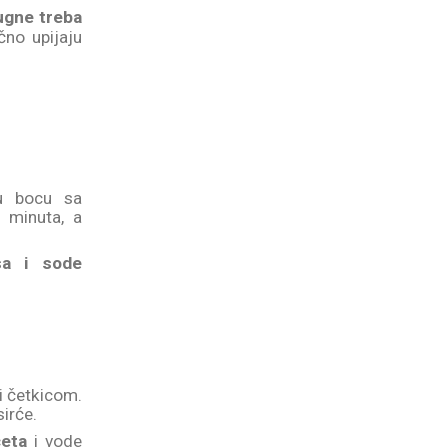
ugne treba
čno upijaju
u bocu sa
5 minuta, a
sa i sode
ti četkicom.
irće.
ćeta
i vode