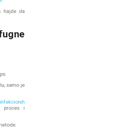
a
.
a hajde da
 fugne
gni
ilu, samo je
infekcionih
o proces i
 metode.