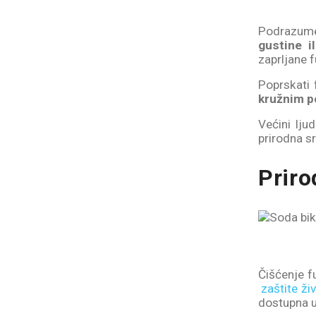
Podrazume
gustine i
zaprljane f
Poprskati 
kružnim po
Većini lju
prirodna s
Priro
Čišćenje f
zaštite ži
dostupna u