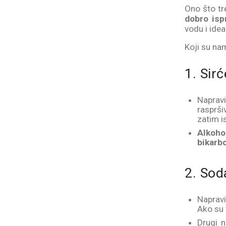
Ono što tr
dobro ispr
vodu i idea
Koji su na
1. Sirć
Naprav
rasprši
zatim i
Alkoho
bikarb
2. Sod
Naprav
Ako su 
Drugi 