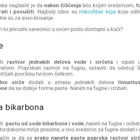
eba naglasiti je da
nakon čišćenja
bilo kojim sredstvom,
f
ati i posušiti
. Najbolji izbor su
mikrofiber krpe
koje odli
lne su za suvo brisanje.
m to prirodni saveznici u ovom poslu dostupni u kući?
e
iti
rastvor jednakih delova vode i sirćeta
i sipati 
vačem. Poprskati rastvor na fugnu, ostaviti da odstoji 
strljati površinu tvrdom četkom.
lno sirće
dodati u smesu jednakih delova
limuntu
one
da se dobije forma paste. Naneti na fugne i izribati.
a bikarbona
iti
pastu od sode bikarbone i vode
, naneti na fugne i oriba
tvrdokorne mrlje prisutne, u ovo sredstvo za fugne dodati i s
način je da se
preko nanete paste poprska rastvor sir