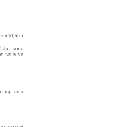
istrljati i
šolje sode
an ranije da
e ispiranja