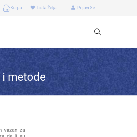
Korpa
Lista Želja
Prijavi Se
a i metode
em vezan za
ra da li su