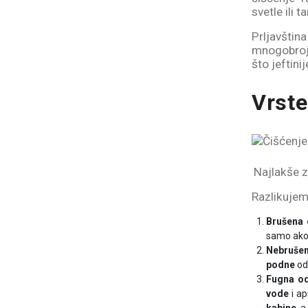
svetle ili 
Prljavšti
mnogobrojn
što jeftini
Vrste
Najlakše z
Razlikujem
Brušena 
samo ako
Nebrušen
podne
od
Fugna o
vode
i ap