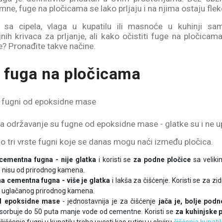
tamne, fuge na pločicama se lako prljaju i na njima ostaju flek
na sa cipela, vlaga u kupatilu ili masnoće u kuhinji s
ih krivaca za prljanje, ali kako očistiti fuge na pločicama
je? Pronađite takve načine.
 fuga na pločicama
a održavanje su fugne od epoksidne mase - glatke su i ne u
o tri vrste fugni koje se danas mogu naći između pločica.
cementna fugna - nije glatka
i koristi se
za podne pločice
sa velik
 nisu od prirodnog kamena.
a cementna fugna - više je glatka
i lakša za čišćenje. Koristi se za zi
 uglačanog prirodnog kamena.
d epoksidne mase
- jednostavnija je za čišćenje
jača je, bolje pod
sorbuje do 50 puta manje vode od cementne. Koristi se
za kuhinjske p