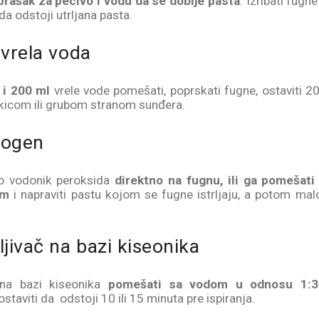
prašak za pecivo i vodu da se dobije pasta
. Izribati fugne
a odstoji utrljana pasta.
 vrela voda
 i 200 ml
vrele vode pomešati, poprskati fugne, ostaviti 2
etkicom ili grubom stranom sunđera.
rogen
lo vodonik peroksida
direktno na fugnu, ili ga pomešat
om
i napraviti pastu kojom se fugne istrljaju, a potom mal
ljivač na bazi kiseonika
 na bazi kiseonika
pomešati sa vodom u odnosu 1:3
ostaviti da odstoji 10 ili 15 minuta pre ispiranja.