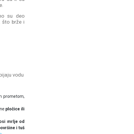
e.
amo su deo
 što brže i
pijaju vodu
im prometom,
dne
pločice ili
nosi mrlje od
ovršine i tuš