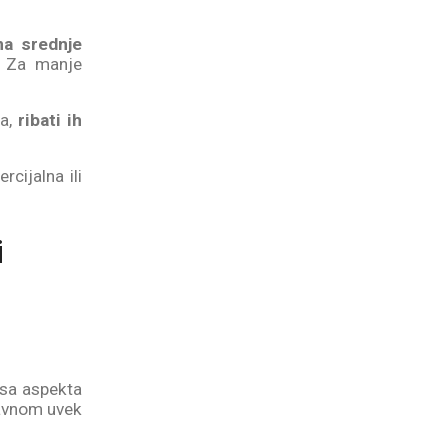
ma srednje
. Za manje
ga,
ribati ih
cijalna ili
i
 sa aspekta
lavnom uvek