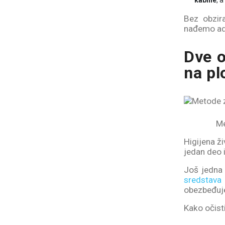
kabine
, 
Bez obzir
nađemo ad
Dve o
na p
Me
Higijena ži
jedan deo 
Još jedna 
sredstava
obezbeđuje
Kako očist